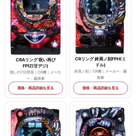
CRリング 終焉ノ刻FPH(ミ
CRAリング 呪い再び
ドル)
FPIZ(甘デジ)
終焉ノ刻｜CR機｜メーカー：藤
呪いの7日間系｜CR機｜メーカ
商事
ー：藤商事
価格・商品詳細を見る
価格・商品詳細を見る