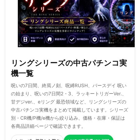
リングシリーズの中古パチンコ実
機一覧
呪いの7日間、終焉ノ刻、呪縛RUSH、バースデイ 呪い
の始まり、呪いの7日間2・3、ラッキートリガーVer.、
甘デジver.、eリング 最恐領域など、リングシリーズの
中古パチンコ実機をまとめて掲載しています。シリーズ
別・CR機/P機/e機から絞り込み、価格・在庫・保証は
各商品詳細ページで確認できます。