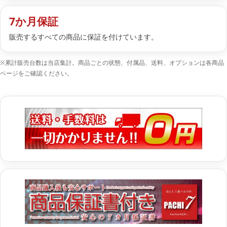
7か月保証
販売するすべての商品に保証を付けています。
※累計販売台数は当店集計。商品ごとの状態、付属品、送料、オプションは各商品
ページをご確認ください。