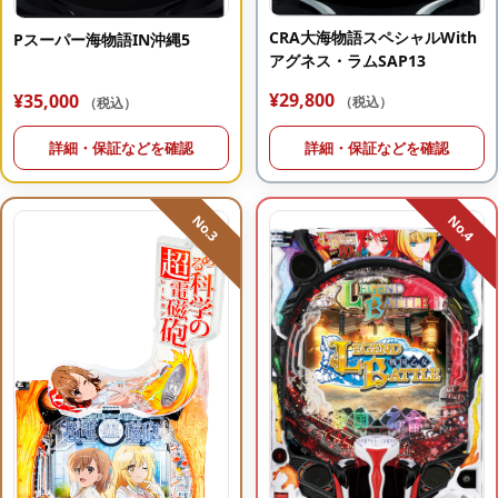
CRA大海物語スペシャルWith
Pスーパー海物語IN沖縄5
アグネス・ラムSAP13
¥29,800
¥35,000
（税込）
（税込）
詳細・保証などを確認
詳細・保証などを確認