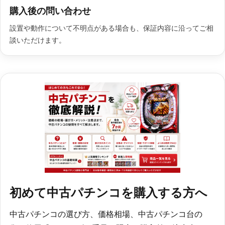
購入後の問い合わせ
設置や動作について不明点がある場合も、保証内容に沿ってご相
談いただけます。
初めて中古パチンコを購入する方へ
中古パチンコの選び方、価格相場、中古パチンコ台の