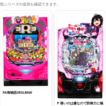
気シリーズの追加も確認できます。
PA海物語3R3LBAW
P 痛いのは嫌なので防御力に極