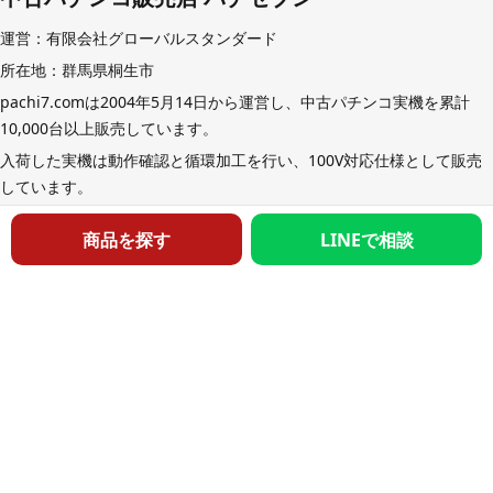
運営：有限会社グローバルスタンダード
所在地：群馬県桐生市
pachi7.comは2004年5月14日から運営し、中古パチンコ実機を累計
10,000台以上販売しています。
入荷した実機は動作確認と循環加工を行い、100V対応仕様として販売
しています。
会社概要
訪問販売法に基づく表示
安全宣言
お支払い方法
商品を探す
LINEで相談
よくある質問
お問い合わせ
LINEを最優先でご案内しています。
機種名、商品ページURL、ご質問内容を添えていただくと確認がスムー
ズです。
LINEで問い合わせる