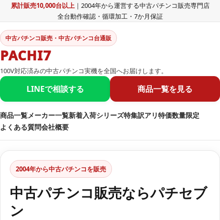
累計販売10,000台以上
｜2004年から運営する中古パチンコ販売専門店
全台動作確認・循環加工・7か月保証
中古パチンコ販売・中古パチンコ台通販
PACHI7
100V対応済みの中古パチンコ実機を全国へお届けします。
LINEで相談する
商品一覧を見る
商品一覧
メーカー一覧
新着入荷
シリーズ特集
訳アリ特価
数量限定
よくある質問
会社概要
2004年から中古パチンコを販売
中古パチンコ販売ならパチセブ
ン