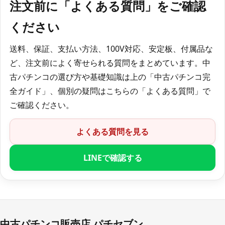
注文前に「よくある質問」をご確認
ください
送料、保証、支払い方法、100V対応、安定板、付属品な
ど、注文前によく寄せられる質問をまとめています。中
古パチンコの選び方や基礎知識は上の「中古パチンコ完
全ガイド」、個別の疑問はこちらの「よくある質問」で
ご確認ください。
よくある質問を見る
LINEで確認する
中古パチンコ販売店 パチセブン