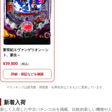
新世紀エヴァンゲリオン～シ
ト、新生～
¥39,800
（税込）
詳細・保証などを確認
※ランキングは販売数・閲覧数・在庫状況などをもとに更新しています。
新着入荷
新しく入荷した中古パチンコ台を掲載。比較的新しい機種や人