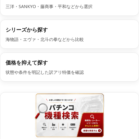
三洋・SANKYO・藤商事・平和などから選択
シリーズから探す
海物語・エヴァ・北斗の拳などから比較
価格を抑えて探す
状態や条件を明記した訳アリ特価を確認