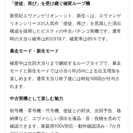
「使徒、再び」を受け継ぐ確変ループ機
新世紀エヴァンゲリオン～シト、新生～は、エヴァンゲ
リオンシリーズの人気作「使徒、再び」を意識した演出
構成を採用したビスティの中古パチンコ実機です。通常
時の大当り確率は約1/319.7、確変率は65％です。
暴走モード・新生モード
確変中は次回大当りまで継続するループタイプで、暴走
モードと新生モードでは小当りRUSHによる出玉増加を
楽しめます。通常大当り終了後には時短100回が付与さ
れます。
中古実機として楽しむ魅力
初号機・零号機・弐号機、使徒との対決、次回予告、格
納庫など、エヴァらしい演出を液晶・音・役物を含めて
確認できます。家庭用100V対応・動作確認済み・7か月