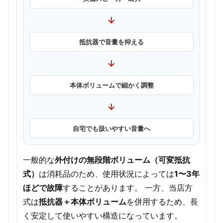
→
抵抗器で音量を抑える
→
本体ボリュームで細かく調整
→
自宅でも扱いやすい音量へ
一般的な
外付けの無段階ボリューム（可変抵抗
式）
は消耗品のため、使用状況によっては
1〜3年
ほどで故障
することがあります。 一方、当店方
式は
抵抗器＋本体ボリューム
を併用するため、長
く安定して使いやすい構造になっています。