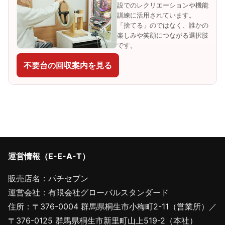
設でのレクリエーションや機能
訓練に活用されています。
「捨てる」のではなく、誰かの
楽しみや笑顔につながる選択肢
です。
不要台の回収案内を見る
運営情報（E-E-A-T）
販売店名：パチセブン
運営会社：有限会社グローバルスタンダード
住所：〒376-0004 群馬県桐生市小梅町2-11（営業所）／
〒376-0125 群馬県桐生市新里町山上519-2（本社）