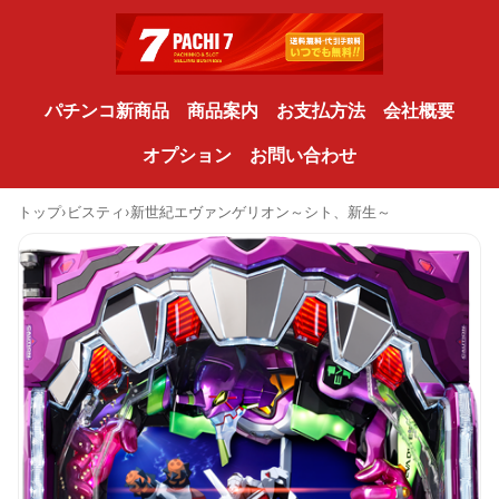
パチンコ新商品
商品案内
お支払方法
会社概要
オプション
お問い合わせ
トップ
›
ビスティ
›
新世紀エヴァンゲリオン～シト、新生～