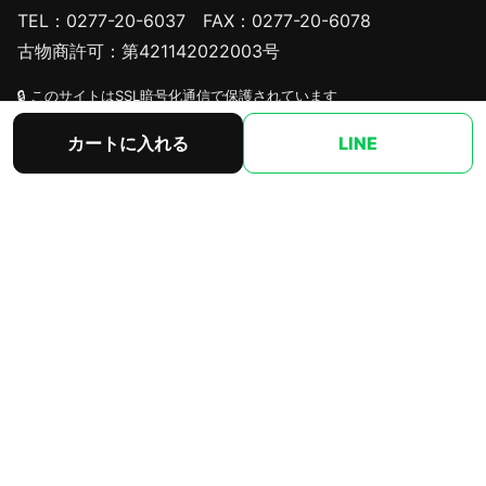
TEL：0277-20-6037 FAX：0277-20-6078
古物商許可：第421142022003号
🔒 このサイトはSSL暗号化通信で保護されています
カートに入れる
LINE
サイト内リンク
HOME
商品一覧
新商品
お支払方法
会社概要
特商法表記
安全宣言