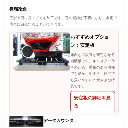
循環改造
玉が上皿に戻ってくる加工です。玉の補給が不要になり、自宅で
簡単に遊技することができます。
おすすめオプショ
ン：安定板
床面との設置を安定させる
補助板です。キャスター付
きのため、重量のある機種
でも動かしやすく、自宅で
も扱いやすいのが大きな特
長です。
安定板の詳細を見
る
データカウンタ