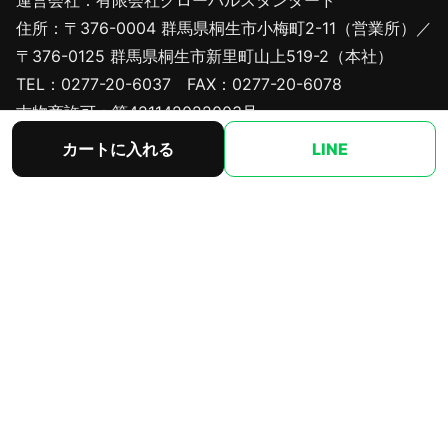
住所：〒376-0004 群馬県桐生市小梅町2-11（営業所）／
〒376-0125 群馬県桐生市新里町山上519-2（本社）
TEL：0277-20-6037 FAX：0277-20-6078
古物商許可：第421142022003号
カートに入れる
LINE
🔒 このサイトはSSL暗号化通信で保護されています
サイト内リンク
HOME
商品一覧
新商品
お支払方法
会社概要