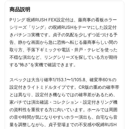
商品説明
Pリング 呪縛RUSH FEX設定付は、藤商事の看板ホラー
シリーズ「リング」の呪縛RUSHをテーマにした設定付
きパチンコ実機です。貞子の気配を少しずつ近づける予
告、静かな画面から急に恐怖へ転じる藤商事らしい間の
取り方、手落下ギミックや電話・井戸・テレビを使った
不穏な演出など、リングシリーズを探している方が期待
する“怖さ”を実機で確認できます。
スペックは大当り確率1/153.1〜1/105.8、確変率60％の
設定付きライトミドルタイプです。CR版の重めの確率帯
とは異なり、設定付き機ならではの確率差があるため、
家パチでは演出確認・コレクション・設定付きリング機
の資料性を重視する方に向いています。ホールでは周囲
の音や時間が気になりやすいホラー演出も、自宅なら音
量を調整しながら、貞子登場までの不安感や呪縛RUSH