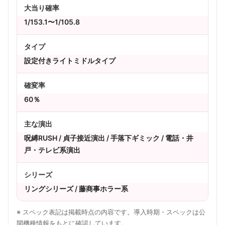
大当り確率
1/153.1〜1/105.8
タイプ
設定付きライトミドルタイプ
確変率
60％
主な演出
呪縛RUSH / 貞子接近演出 / 手落下ギミック / 電話・井
戸・テレビ系演出
シリーズ
リングシリーズ / 藤商事ホラー系
※ スペック表記は掲載時点の内容です。導入時期・スペックは公
開機種情報をもとに確認しています。