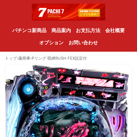
パチンコ新商品
商品案内
お支払方法
会社概要
オプション
お問い合わせ
トップ
›
藤商事
›
Pリング 呪縛RUSH FEX設定付