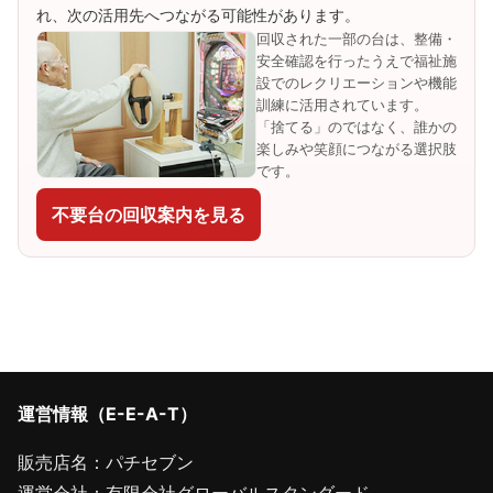
れ、次の活用先へつながる可能性があります。
回収された一部の台は、整備・
安全確認を行ったうえで福祉施
設でのレクリエーションや機能
訓練に活用されています。
「捨てる」のではなく、誰かの
楽しみや笑顔につながる選択肢
です。
不要台の回収案内を見る
運営情報（E-E-A-T）
販売店名：パチセブン
運営会社：有限会社グローバルスタンダード