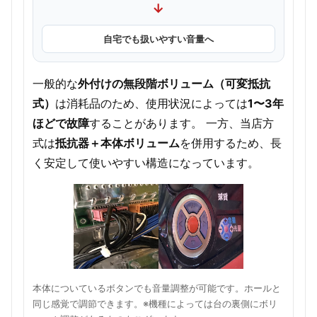
→
自宅でも扱いやすい音量へ
一般的な
外付けの無段階ボリューム（可変抵抗
式）
は消耗品のため、使用状況によっては
1〜3年
ほどで故障
することがあります。 一方、当店方
式は
抵抗器＋本体ボリューム
を併用するため、長
く安定して使いやすい構造になっています。
本体についているボタンでも音量調整が可能です。ホールと
同じ感覚で調節できます。※機種によっては台の裏側にボリ