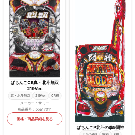
ぱちんこCR真・北斗無双
219Ver.
真・北斗無双
219Ver.
CR機
メーカー：サミー
商品番号：ppa17011
価格・商品詳細を見る
ぱちんこP北斗の拳9闘神
北斗の拳9
闘神
P機