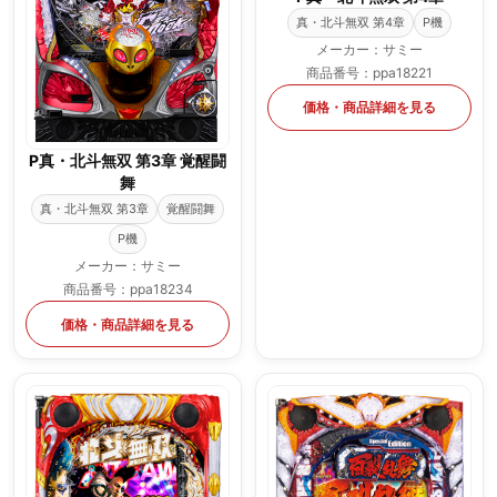
真・北斗無双 第4章
P機
メーカー：サミー
商品番号：ppa18221
価格・商品詳細を見る
P真・北斗無双 第3章 覚醒闘
舞
真・北斗無双 第3章
覚醒闘舞
P機
メーカー：サミー
商品番号：ppa18234
価格・商品詳細を見る