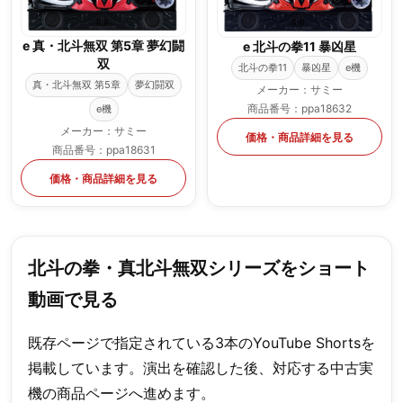
e 真・北斗無双 第5章 夢幻闘
e 北斗の拳11 暴凶星
双
北斗の拳11
暴凶星
e機
真・北斗無双 第5章
夢幻闘双
メーカー：サミー
商品番号：ppa18632
e機
メーカー：サミー
価格・商品詳細を見る
商品番号：ppa18631
価格・商品詳細を見る
北斗の拳・真北斗無双シリーズをショート
動画で見る
既存ページで指定されている3本のYouTube Shortsを
掲載しています。演出を確認した後、対応する中古実
機の商品ページへ進めます。