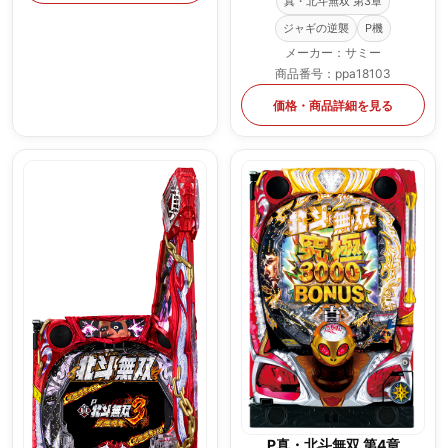
真・北斗無双 第3章
ジャギの逆襲
P機
メーカー：サミー
商品番号：ppa18103
価格・商品詳細を見る
P真・北斗無双 第4章