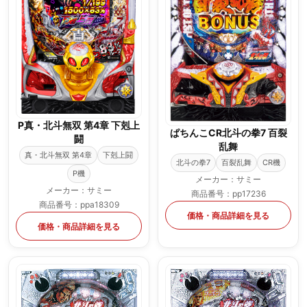
P真・北斗無双 第4章 下剋上
ぱちんこCR北斗の拳7 百裂
闘
乱舞
真・北斗無双 第4章
下剋上闘
北斗の拳7
百裂乱舞
CR機
P機
メーカー：サミー
メーカー：サミー
商品番号：pp17236
商品番号：ppa18309
価格・商品詳細を見る
価格・商品詳細を見る