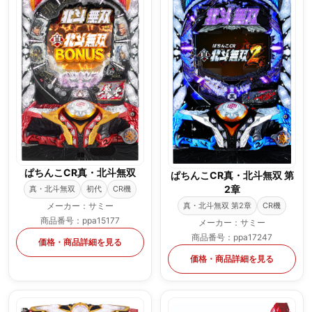
ぱちんこCR真・北斗無双
ぱちんこCR真・北斗無双 第
2章
真・北斗無双
初代
CR機
真・北斗無双 第2章
CR機
メーカー：サミー
商品番号：ppa15177
メーカー：サミー
商品番号：ppa17247
価格・商品詳細を見る
価格・商品詳細を見る