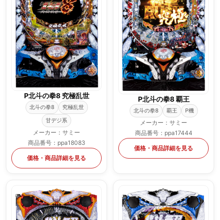
P北斗の拳8 究極乱世
P北斗の拳8 覇王
北斗の拳8
究極乱世
北斗の拳8
覇王
P機
甘デジ系
メーカー：サミー
メーカー：サミー
商品番号：ppa17444
商品番号：ppa18083
価格・商品詳細を見る
価格・商品詳細を見る