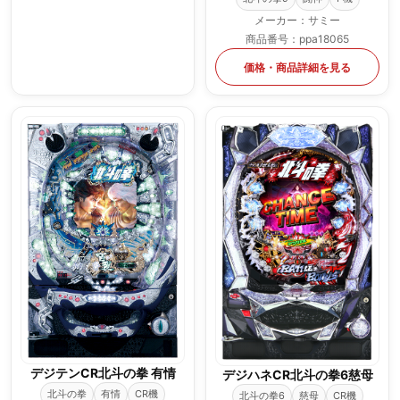
メーカー：サミー
商品番号：ppa18065
価格・商品詳細を見る
デジテンCR北斗の拳 有情
デジハネCR北斗の拳6慈母
北斗の拳
有情
CR機
北斗の拳6
慈母
CR機