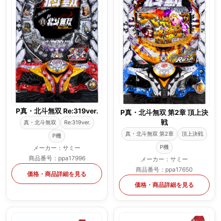
P真・北斗無双 Re:319ver.
P真・北斗無双 第2章 頂上決
戦
真・北斗無双
Re:319ver.
真・北斗無双 第2章
頂上決戦
P機
P機
メーカー：サミー
商品番号：ppa17996
メーカー：サミー
商品番号：ppa17650
価格・商品詳細を見る
価格・商品詳細を見る