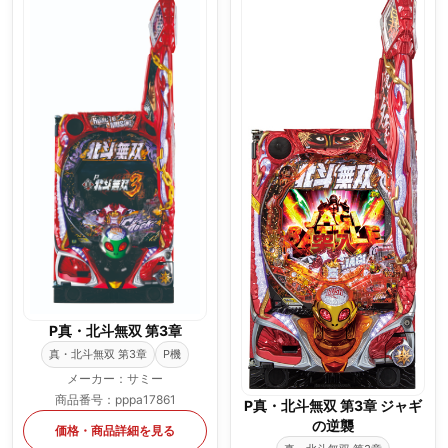
P真・北斗無双 第3章
真・北斗無双 第3章
P機
メーカー：サミー
商品番号：pppa17861
P真・北斗無双 第3章 ジャギ
の逆襲
価格・商品詳細を見る