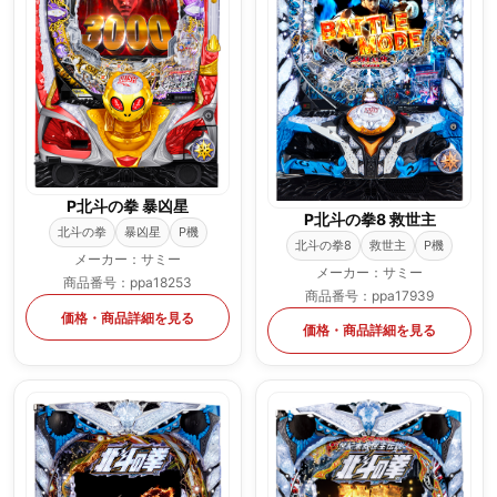
P北斗の拳 暴凶星
P北斗の拳8 救世主
北斗の拳
暴凶星
P機
北斗の拳8
救世主
P機
メーカー：サミー
メーカー：サミー
商品番号：ppa18253
商品番号：ppa17939
価格・商品詳細を見る
価格・商品詳細を見る