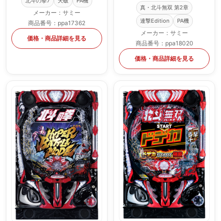
北斗の拳7
天破
PA機
真・北斗無双 第2章
メーカー：サミー
連撃Edition
PA機
商品番号：ppa17362
メーカー：サミー
価格・商品詳細を見る
商品番号：ppa18020
価格・商品詳細を見る