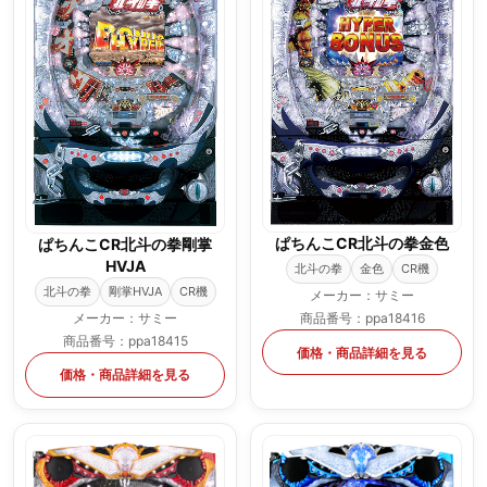
ぱちんこCR北斗の拳金色
ぱちんこCR北斗の拳剛掌
HVJA
北斗の拳
金色
CR機
北斗の拳
剛掌HVJA
CR機
メーカー：サミー
メーカー：サミー
商品番号：ppa18416
商品番号：ppa18415
価格・商品詳細を見る
価格・商品詳細を見る