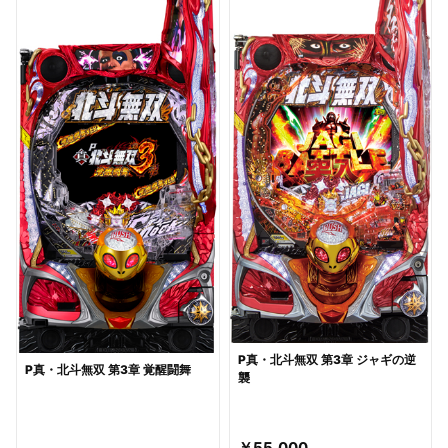
P真・北斗無双 第3章 ジャギの逆
P真・北斗無双 第3章 覚醒闘舞
襲
￥55,000