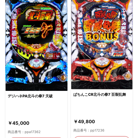
ぱちんこCR北斗の拳7 百裂乱舞
デジハネPA北斗の拳7 天破
￥49,800
￥45,000
商品番号：pp17236
商品番号：ppa17362