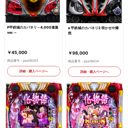
P甲鉄城のカバネリ～4,000連激
e 甲鉄城のカバネリ2 咲かせや燦
ver.～
然
￥45,000
￥98,000
商品番号：ppa18263
商品番号：ppa18634
詳細・購入ページへ
詳細・購入ページへ