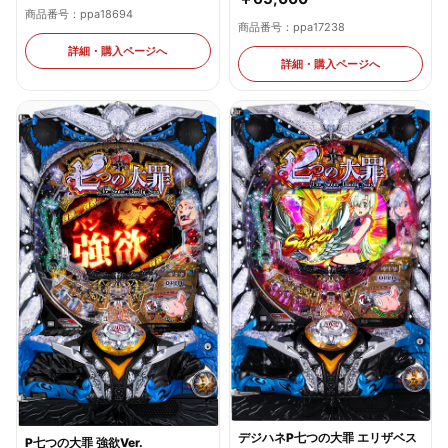
商品番号：ppa18694
商品番号：ppa17238
詳細・購入ページへ
詳細・購入ページへ
デジハネP七つの大罪 エリザベス
P七つの大罪 強欲Ver.