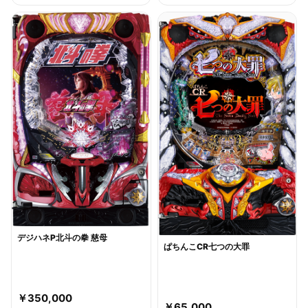
デジハネP北斗の拳 慈母
ぱちんこCR七つの大罪
￥350,000
￥65,000