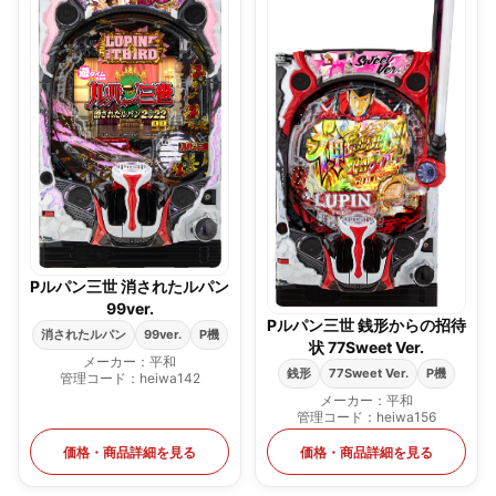
Pルパン三世 消されたルパン
99ver.
Pルパン三世 銭形からの招待
消されたルパン
99ver.
P機
状 77Sweet Ver.
メーカー：平和
銭形
77Sweet Ver.
P機
管理コード：heiwa142
メーカー：平和
管理コード：heiwa156
価格・商品詳細を見る
価格・商品詳細を見る