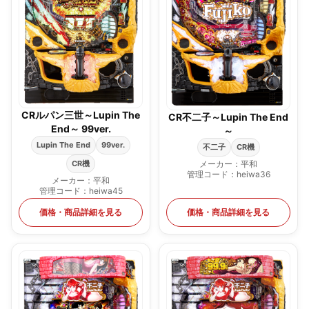
CRルパン三世～Lupin The
CR不二子～Lupin The End
End～ 99ver.
～
Lupin The End
99ver.
不二子
CR機
CR機
メーカー：平和
管理コード：heiwa36
メーカー：平和
管理コード：heiwa45
価格・商品詳細を見る
価格・商品詳細を見る