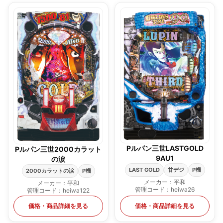
Pルパン三世LASTGOLD
Pルパン三世2000カラット
9AU1
の涙
LAST GOLD
甘デジ
P機
2000カラットの涙
P機
メーカー：平和
メーカー：平和
管理コード：heiwa26
管理コード：heiwa122
価格・商品詳細を見る
価格・商品詳細を見る