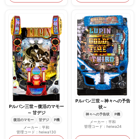
Pルパン三世～神々への予告
Pルパン三世～復活のマモー
状～
～ 甘デジ
神々への予告状
P機
復活のマモー
甘デジ
P機
メーカー：平和
管理コード：heiwa24
メーカー：平和
管理コード：heiwa130