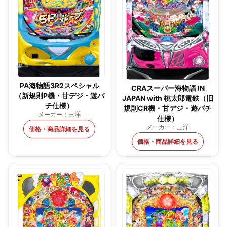
PA海物語3R2スペシャル
CRAスーパー海物語 IN
（新規則P機・甘デジ・遊パ
JAPAN with 桃太郎電鉄（旧
チ仕様）
規則CR機・甘デジ・遊パチ
メーカー：三洋
仕様）
メーカー：三洋
価格・商品詳細を見る
価格・商品詳細を見る