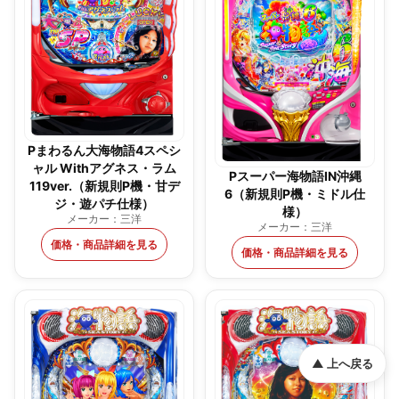
Pまわるん大海物語4スペシ
ャル Withアグネス・ラム
Pスーパー海物語IN沖縄
119ver.（新規則P機・甘デ
6（新規則P機・ミドル仕
ジ・遊パチ仕様）
様）
メーカー：三洋
メーカー：三洋
価格・商品詳細を見る
価格・商品詳細を見る
▲ 上へ戻る