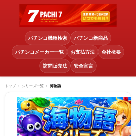
パチンコ機種検索
パチンコ新商品
パチンコメーカー一覧
お支払方法
会社概要
訪問販売法
安全宣言
トップ
シリーズ一覧
海物語