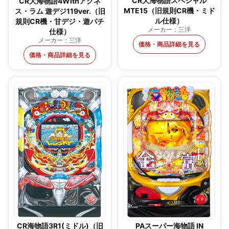
CR大海物語スペシャル
CR大海物語4Withアグネ
MTE15（旧規則CR機・ミド
ス・ラム 遊デジ119ver.（旧
ル仕様）
規則CR機・甘デジ・遊パチ
メーカー：三洋
仕様）
メーカー：三洋
価格・商品詳細を見る
価格・商品詳細を見る
CR海物語3R1(ミドル)（旧
PAスーパー海物語 IN