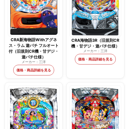
CRA新海物語Withアグネ
CRA海物語3R（旧規則CR
ス・ラム 遊パチ フルオート
機・甘デジ・遊パチ仕様）
メーカー：三洋
付（旧規則CR機・甘デジ・
遊パチ仕様）
価格・商品詳細を見る
メーカー：三洋
価格・商品詳細を見る