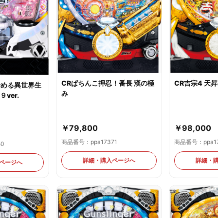
CRぱちんこ押忍！番長 漢の極
CR吉宗4 天昇
ら始める異世界生
み
９ver.
￥79,800
￥98,000
商品番号：ppa17371
商品番号：ppa17
50
詳細・購入ページへ
詳細・
ページへ