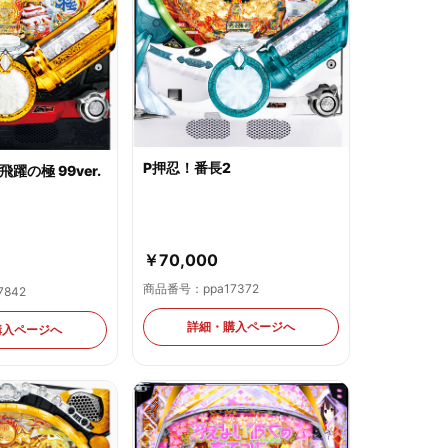
P押忍！番長2
飛躍の極 99ver.
￥70,000
商品番号：ppa17372
842
詳細・購入ページへ
購入ページへ