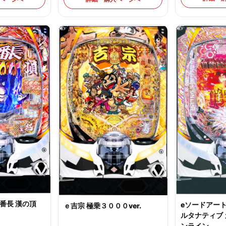
番長 漢の頂
eソードアー
ｅ吉宗 極乗３０００ver.
ルタナティブ
ンライン