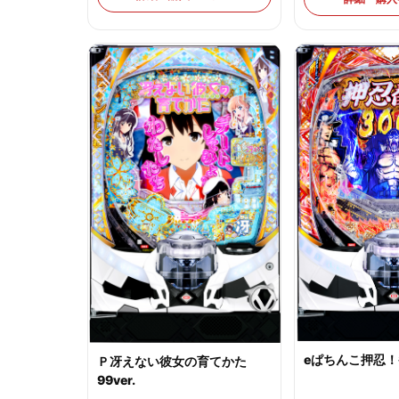
eぱちんこ押忍！
Ｐ冴えない彼女の育てかた
99ver.