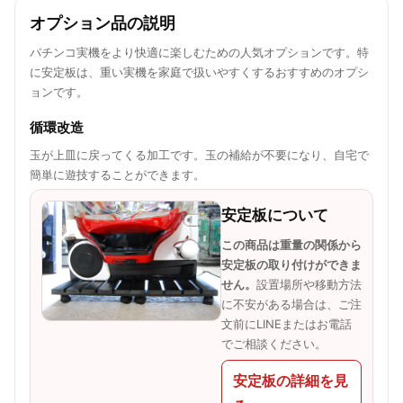
オプション品の説明
パチンコ実機をより快適に楽しむための人気オプションです。特
に安定板は、重い実機を家庭で扱いやすくするおすすめのオプシ
ョンです。
循環改造
玉が上皿に戻ってくる加工です。玉の補給が不要になり、自宅で
簡単に遊技することができます。
安定板について
この商品は重量の関係から
安定板の取り付けができま
せん。
設置場所や移動方法
に不安がある場合は、ご注
文前にLINEまたはお電話
でご相談ください。
安定板の詳細を見