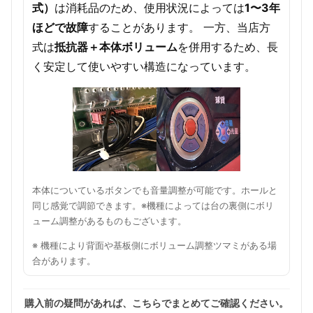
式）
は消耗品のため、使用状況によっては
1〜3年
ほどで故障
することがあります。 一方、当店方
式は
抵抗器＋本体ボリューム
を併用するため、長
く安定して使いやすい構造になっています。
本体についているボタンでも音量調整が可能です。ホールと
同じ感覚で調節できます。※機種によっては台の裏側にボリ
ューム調整があるものもございます。
※ 機種により背面や基板側にボリューム調整ツマミがある場
合があります。
購入前の疑問があれば、こちらでまとめてご確認ください。