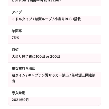
1/319.68（高確率時 約1/31.96）
タイプ
ミドルタイプ / 確変ループ / 小当りRUSH搭載
確変率
75％
時短
大当り終了後に100回 or 200回
主な右打ち演出
遊タイム / キャプテン翼サッカー演出 / 若林源三関連演
出
導入時期
2021年9月