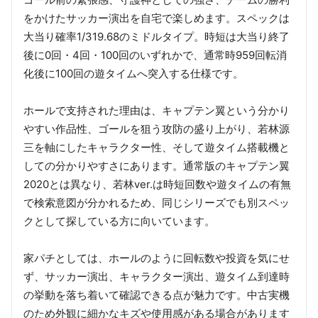
をかけたサッカー演出を自宅で楽しめます。スペックは
大当り確率1/319.68のミドルタイプ。時短は大当り終了
後に0回・4回・100回のいずれかで、通常時959回転消
化後に100回の遊タイムへ突入する仕様です。
ホールで支持された理由は、キャプテン翼という分かり
やすい作品性、ゴールを狙う攻防の盛り上がり、若林源
三を軸にしたキャラクター性、そして遊タイム搭載機と
しての分かりやすさにあります。通常版のキャプテン翼
2020とは異なり、若林ver.は時短回数や遊タイムの有無
で検索意図が分かれるため、同じシリーズでも別スペッ
クとして探している方に向いています。
家パチとしては、ホールのように回転数や投資を気にせ
ず、サッカー演出、キャラクター演出、遊タイム到達時
の挙動を落ち着いて確認できる点が魅力です。中古実機
のため外観に細かなキズや使用感がある場合があります