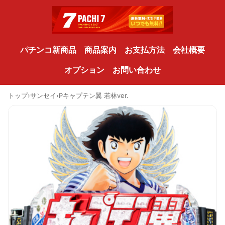
パチンコ新商品
商品案内
お支払方法
会社概要
オプション
お問い合わせ
トップ
›
サンセイ
›
Pキャプテン翼 若林ver.