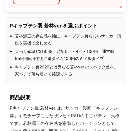
Pキャプテン翼 若林ver.を選ぶポイント
若林源三の存在感を軸に、キャプテン翼らしいサッカー演
出を実機で楽しめる
大当り確率1/319.68、時短0回・4回・100回、通常時
959回転消化後に遊タイム100回のミドルタイプ
キャプテン翼2020とは異なる若林ver.のスペック差を、
家パチで落ち着いて確認できる
商品説明
Pキャプテン翼 若林ver.は、サッカー漫画「キャプテン
翼」をモチーフにしたサンセイR&Dの中古パチンコ実機
です。若林源三の存在感を意識したバージョンとして、
ゴール前の緊張感、守護神としての強さ、チームの勝利