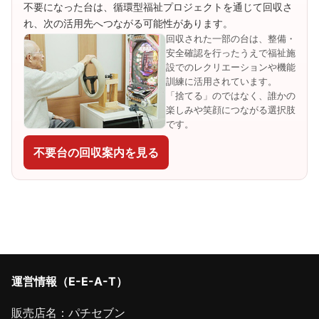
不要になった台は、循環型福祉プロジェクトを通じて回収さ
れ、次の活用先へつながる可能性があります。
回収された一部の台は、整備・
安全確認を行ったうえで福祉施
設でのレクリエーションや機能
訓練に活用されています。
「捨てる」のではなく、誰かの
楽しみや笑顔につながる選択肢
です。
不要台の回収案内を見る
運営情報（E-E-A-T）
販売店名：パチセブン