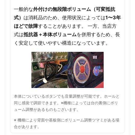
一般的な
外付けの無段階ボリューム（可変抵抗
式）
は消耗品のため、使用状況によっては
1〜3年
ほどで故障
することがあります。 一方、当店方
式は
抵抗器＋本体ボリューム
を併用するため、長
く安定して使いやすい構造になっています。
本体についているボタンでも音量調整が可能です。ホールと
同じ感覚で調節できます。※機種によっては台の裏側にボリ
ューム調整があるものもございます。
※ 機種により背面や基板側にボリューム調整ツマミがある場
合があります。