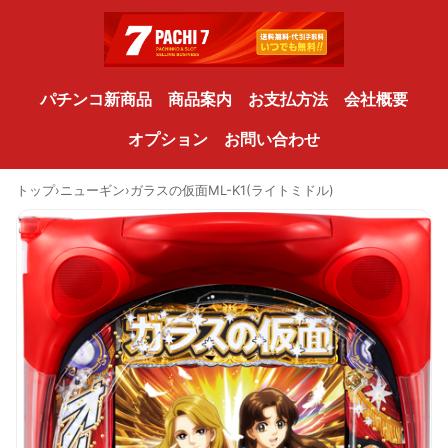
パチンコ新商品
商品案内
お支払方法
会社概要
オプション
お問い合わせ
トップ
›
ニューギン
›
ガラスの仮面ML-K1(ライトミドル)