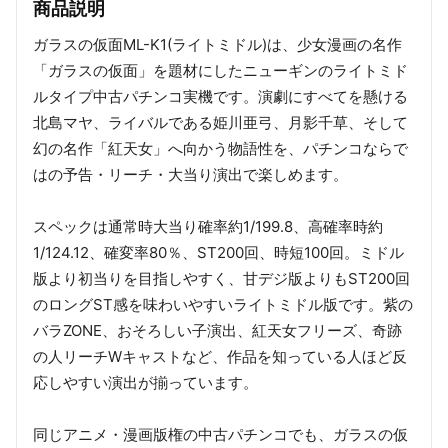
商品説明
ガラスの仮面ML-K1(ライトミドル)は、少女漫画の名作
「ガラスの仮面」を題材にしたニューギンのライトミド
ルタイプ中古パチンコ実機です。演劇にすべてを懸ける
北島マヤ、ライバルである姫川亜弓、月影千草、そして
幻の名作「紅天女」へ向かう物語性を、パチンコならで
はの予告・リーチ・大当り演出で楽しめます。
スペックは通常時大当り確率約1/199.8、高確率時約
1/124.12、確変率80％、ST200回、時短100回。ミドル
版より初当りを目指しやすく、甘デジ版よりもST200回
のロングST感を味わいやすいライトミドル版です。紫の
バラZONE、おそろしい子演出、紅天女フリーズ、奇跡
の人リーチWキャストなど、作品を知っている人ほど反
応しやすい演出が揃っています。
同じアニメ・漫画版権の中古パチンコでも、ガラスの仮