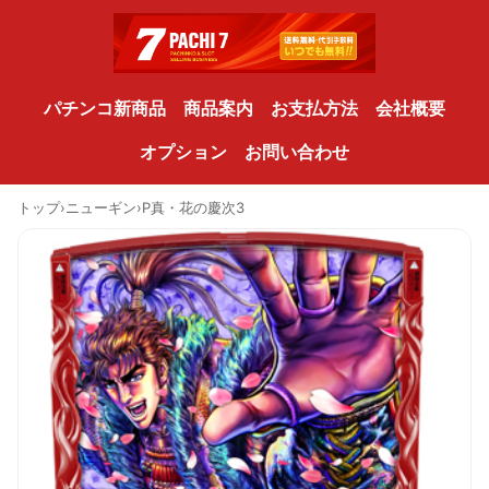
パチンコ新商品
商品案内
お支払方法
会社概要
オプション
お問い合わせ
トップ
›
ニューギン
›
P真・花の慶次3