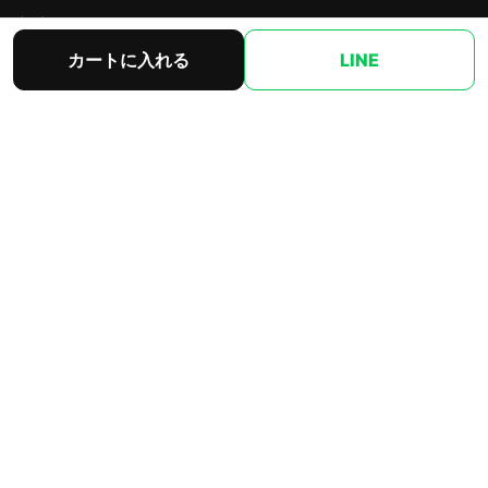
新商品
カートに入れる
LINE
お支払方法
会社概要
特商法表記
安全宣言
オプション
SNS
YouTube
X（@pachi7_net）
Instagram
TikTok