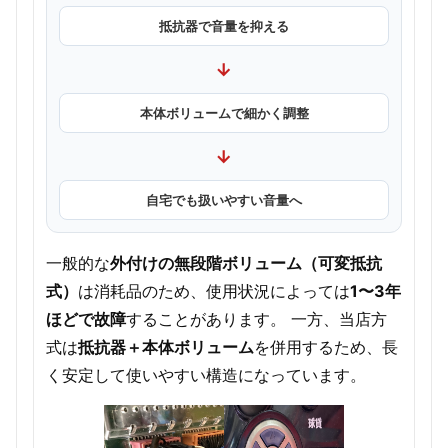
抵抗器で音量を抑える
→
本体ボリュームで細かく調整
→
自宅でも扱いやすい音量へ
一般的な
外付けの無段階ボリューム（可変抵抗
式）
は消耗品のため、使用状況によっては
1〜3年
ほどで故障
することがあります。 一方、当店方
式は
抵抗器＋本体ボリューム
を併用するため、長
く安定して使いやすい構造になっています。