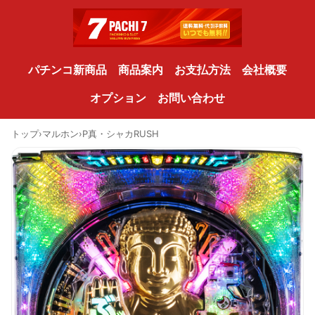
パチンコ新商品
商品案内
お支払方法
会社概要
オプション
お問い合わせ
トップ
›
マルホン
›
P真・シャカRUSH