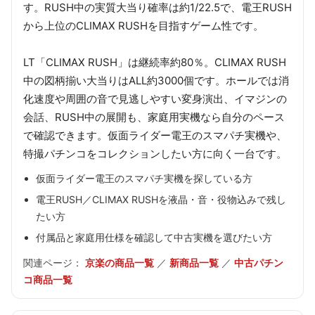
す。RUSH中の実質大当り確率は約1/22.5で、電王RUSH
から上位のCLIMAX RUSHを目指すゲーム性です。
LT「CLIMAX RUSH」は継続率約80％。CLIMAX RUSH
中の図柄揃い大当りはALL約3000個です。ホールでは消
化速度や周囲の音で見逃しやすい変身演出、イマジンの
会話、RUSH中の展開も、家庭用実機なら自分のペース
で確認できます。仮面ライダー電王のスマパチ実機や、
特撮パチンコをコレクションしたい方に向く一台です。
仮面ライダー電王のスマパチ実機を探している方
電王RUSH／CLIMAX RUSHを液晶・音・役物込みで残し
たい方
付属品と家庭用仕様を確認して中古実機を選びたい方
関連ページ：
京楽の商品一覧
／
新商品一覧
／
中古パチン
コ商品一覧