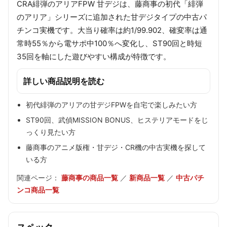
CRA緋弾のアリアFPW 甘デジは、藤商事の初代「緋弾
のアリア」シリーズに追加された甘デジタイプの中古パ
チンコ実機です。大当り確率は約1/99.902、確変率は通
常時55％から電サポ中100％へ変化し、ST90回と時短
35回を軸にした遊びやすい構成が特徴です。
詳しい商品説明を読む
初代緋弾のアリアの甘デジFPWを自宅で楽しみたい方
ST90回、武偵MISSION BONUS、ヒステリアモードをじ
っくり見たい方
藤商事のアニメ版権・甘デジ・CR機の中古実機を探して
いる方
関連ページ：
藤商事の商品一覧
／
新商品一覧
／
中古パチ
ンコ商品一覧