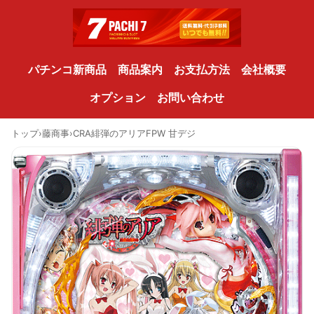
パチンコ新商品
商品案内
お支払方法
会社概要
オプション
お問い合わせ
トップ
›
藤商事
›
CRA緋弾のアリアFPW 甘デジ