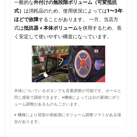
一般的な
外付けの無段階ボリューム（可変抵抗
式）
は消耗品のため、使用状況によっては
1〜3年
ほどで故障
することがあります。 一方、当店方
式は
抵抗器＋本体ボリューム
を併用するため、長
く安定して使いやすい構造になっています。
本体についているボタンでも音量調整が可能です。ホールと
同じ感覚で調節できます。※機種によっては台の裏側にボリ
ューム調整があるものもございます。
※ 機種により背面や基板側にボリューム調整ツマミがある場
合があります。