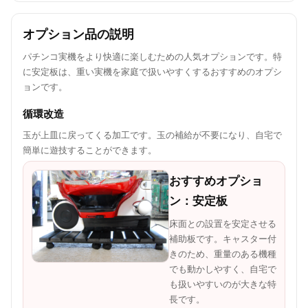
オプション品の説明
パチンコ実機をより快適に楽しむための人気オプションです。特
に安定板は、重い実機を家庭で扱いやすくするおすすめのオプシ
ョンです。
循環改造
玉が上皿に戻ってくる加工です。玉の補給が不要になり、自宅で
簡単に遊技することができます。
おすすめオプショ
ン：安定板
床面との設置を安定させる
補助板です。キャスター付
きのため、重量のある機種
でも動かしやすく、自宅で
も扱いやすいのが大きな特
長です。