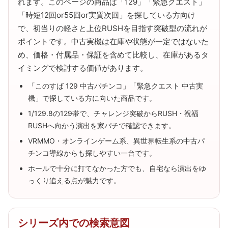
れます。このページの商品は「129」「緊急クエスト」
「時短12回or55回or実質次回」を探している方向け
で、初当りの軽さと上位RUSHを目指す突破型の流れが
ポイントです。中古実機は在庫や状態が一定ではないた
め、価格・付属品・保証を含めて比較し、在庫があるタ
イミングで検討する価値があります。
「このすば 129 中古パチンコ」「緊急クエスト 中古実
機」で探している方に向いた商品です。
1/129.8の129帯で、チャレンジ突破からRUSH・祝福
RUSHへ向かう演出を家パチで確認できます。
VRMMO・オンラインゲーム系、異世界転生系の中古パ
チンコ導線からも探しやすい一台です。
ホールで十分に打てなかった方でも、自宅なら演出をゆ
っくり追える点が魅力です。
シリーズ内での検索意図