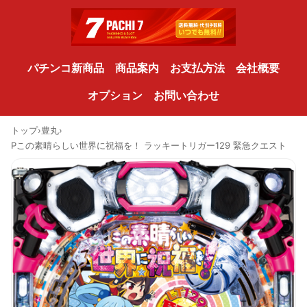
パチンコ新商品
商品案内
お支払方法
会社概要
オプション
お問い合わせ
トップ
›
豊丸
›
Pこの素晴らしい世界に祝福を！ ラッキートリガー129 緊急クエスト