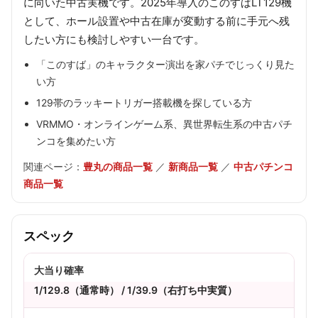
に向いた中古実機です。2025年導入のこのすばLT129機
として、ホール設置や中古在庫が変動する前に手元へ残
したい方にも検討しやすい一台です。
「このすば」のキャラクター演出を家パチでじっくり見た
い方
129帯のラッキートリガー搭載機を探している方
VRMMO・オンラインゲーム系、異世界転生系の中古パチ
ンコを集めたい方
関連ページ：
豊丸の商品一覧
／
新商品一覧
／
中古パチンコ
商品一覧
スペック
大当り確率
1/129.8（通常時） / 1/39.9（右打ち中実質）