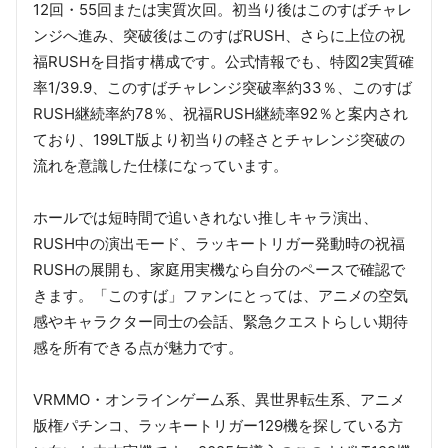
12回・55回または実質次回。初当り後はこのすばチャレ
ンジへ進み、突破後はこのすばRUSH、さらに上位の祝
福RUSHを目指す構成です。公式情報でも、特図2実質確
率1/39.9、このすばチャレンジ突破率約33％、このすば
RUSH継続率約78％、祝福RUSH継続率92％と案内され
ており、199LT版より初当りの軽さとチャレンジ突破の
流れを意識した仕様になっています。
ホールでは短時間で追いきれない推しキャラ演出、
RUSH中の演出モード、ラッキートリガー発動時の祝福
RUSHの展開も、家庭用実機なら自分のペースで確認で
きます。「このすば」ファンにとっては、アニメの空気
感やキャラクター同士の会話、緊急クエストらしい期待
感を所有できる点が魅力です。
VRMMO・オンラインゲーム系、異世界転生系、アニメ
版権パチンコ、ラッキートリガー129機を探している方