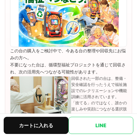
この台の購入をご検討中で、今ある台の整理や回収先にお悩
みの方へ。
不要になった台は、循環型福祉プロジェクトを通じて回収さ
れ、次の活用先へつながる可能性があります。
回収された一部の台は、整備・
安全確認を行ったうえで福祉施
設でのレクリエーションや機能
訓練に活用されています。
「捨てる」のではなく、誰かの
楽しみや笑顔につながる選択肢
です。
カートに入れる
LINE
不要台の回収案内を見る