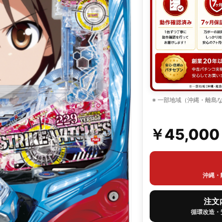
※ 一部地域（沖縄・離島
￥45,00
沖縄・
注文
循環改造・