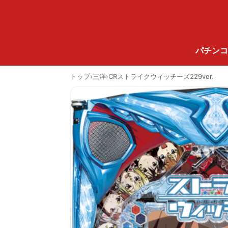
パチンコ
トップ
›
三洋
›
CRストライクウィッチーズ229ver.