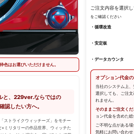
ご注文内容を選択し
をご確認ください
・循環改造
・安定板
・データカウンタ
枠色はお選びいただけません。
オプション代金の
当社のシステム上、
選択しても、ご注文
と、229ver.ならではの
れません。
り確認したい方へ。
そのままご注文くだ
ョン代金を含めた総
ニメ「ストライクウィッチーズ」をモチー
ご不明な点がある場
女×ミリタリーの作品世界、ウィッチた
気軽にお問い合わせ