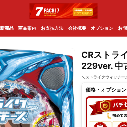
新商品
商品案内
お支払方法
会社概要
オプション
お問
CRストラ
229ver.
＼ストライクウィッチーズ
価格・オプション