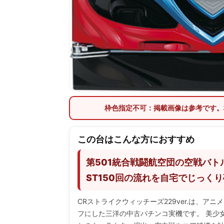
枠色指定不可：掲載画像は参考です。
この台はこんな方におすすめ
第501統合戦闘航空団の空戦バトル
ST150回の流れを自宅でじっく
CRストライクウィッチーズ229ver.は、ア
フにした三洋の中古パチンコ実機です。 美少