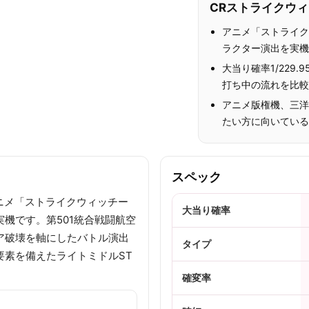
CRストライクウィ
アニメ「ストライク
ラクター演出を実
大当り確率1/229.
打ち中の流れを比
アニメ版権機、三洋
たい方に向いてい
スペック
アニメ「ストライクウィッチー
大当り確率
機です。第501統合戦闘航空
ア破壊を軸にしたバトル演出
タイプ
要素を備えたライトミドルST
確変率