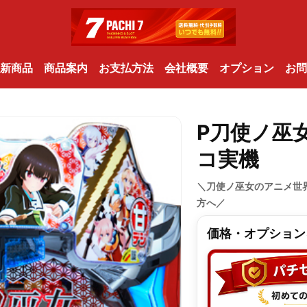
新商品
商品案内
お支払方法
会社概要
オプション
お問
P刀使ノ巫女
コ実機
＼刀使ノ巫女のアニメ世
方へ／
価格・オプション