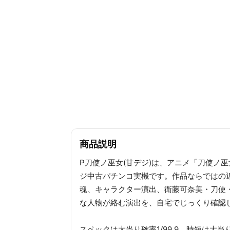
商品説明
P刀使ノ巫女(甘デジ)は、アニメ「刀使ノ
ジ中古パチンコ実機です。作品ならではの
魂、キャラクター演出、衛藤可奈美・刀使
な人物が絡む演出を、自宅でじっくり確認
スペックは大当り確率1/99.9、時短は大当