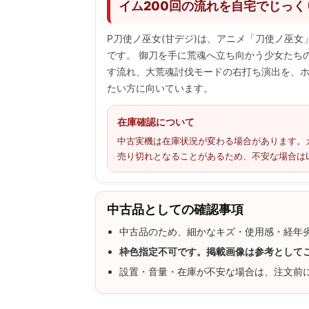
イム200回の流れを自宅でじっ
P刀使ノ巫女(甘デジ)は、アニメ「刀使ノ巫
です。 御刀を手に荒魂へ立ち向かう少女たち
す流れ、大荒魂討伐モードの右打ち演出を、
たい方に向いています。
在庫確認について
中古実機は在庫状況が変わる場合があります。
売り切れとなることがあるため、不安な場合はL
中古品としての確認事項
中古品のため、細かなキズ・使用感・経年
枠色指定不可です。掲載画像は参考として
設置・音量・在庫が不安な場合は、注文前に