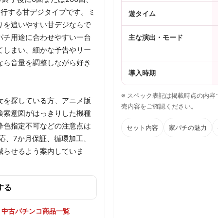
へ移行する甘デジタイプです。ミ
遊タイム
りを追いやすい甘デジならで
パチ用途に合わせやすい一台
主な演出・モード
てしまい、細かな予告やリー
なら音量を調整しながら好き
導入時期
※ スペック表記は掲載時点の内
女を探している方、アニメ版
売内容をご確認ください。
検索意図がはっきりした機種
枠色指定不可などの注意点は
セット内容
家パチの魅力
対応、7か月保証、循環加工、
減らせるよう案内していま
する
／
中古パチンコ商品一覧