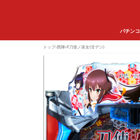
パチンコ
トップ
›
西陣
›
P刀使ノ巫女(甘デジ)