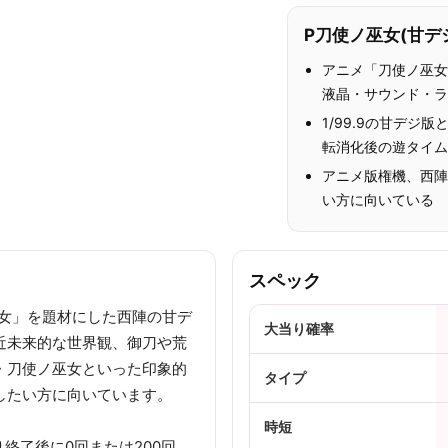
P刀使ノ巫女(甘デ
アニメ「刀使ノ巫
液晶・サウンド・
1/99.9の甘デジ
転消化後の遊タイム
アニメ版権機、西
い方に向いている
スペック
巫女」を題材にした西陣の甘デ
大当り確率
近未来的な世界観、御刀や荒
・刀使ノ巫女といった印象的
タイプ
したい方に向いています。
時短
り終了後に0回または200回、