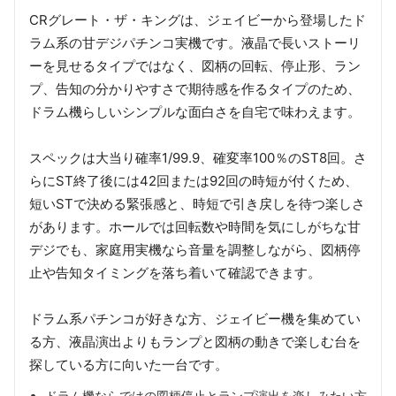
CRグレート・ザ・キングは、ジェイビーから登場したド
ラム系の甘デジパチンコ実機です。液晶で長いストーリ
ーを見せるタイプではなく、図柄の回転、停止形、ラン
プ、告知の分かりやすさで期待感を作るタイプのため、
ドラム機らしいシンプルな面白さを自宅で味わえます。
スペックは大当り確率1/99.9、確変率100％のST8回。さ
らにST終了後には42回または92回の時短が付くため、
短いSTで決める緊張感と、時短で引き戻しを待つ楽しさ
があります。ホールでは回転数や時間を気にしがちな甘
デジでも、家庭用実機なら音量を調整しながら、図柄停
止や告知タイミングを落ち着いて確認できます。
ドラム系パチンコが好きな方、ジェイビー機を集めてい
る方、液晶演出よりもランプと図柄の動きで楽しむ台を
探している方に向いた一台です。
ドラム機ならではの図柄停止とランプ演出を楽しみたい方