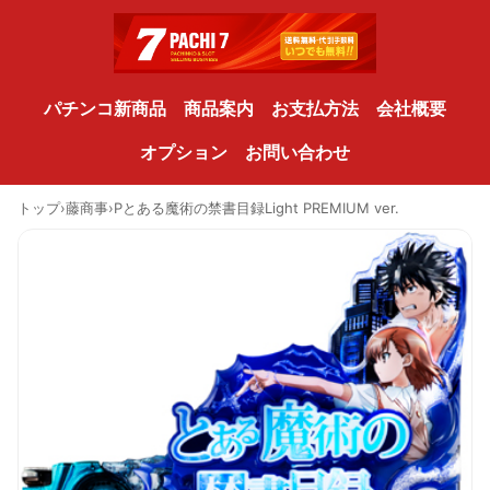
パチンコ新商品
商品案内
お支払方法
会社概要
オプション
お問い合わせ
トップ
›
藤商事
›
Pとある魔術の禁書目録Light PREMIUM ver.