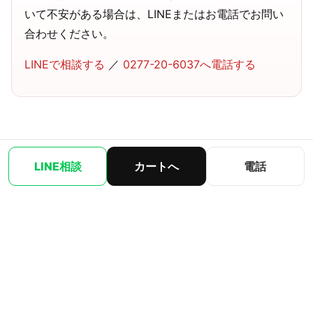
いて不安がある場合は、LINEまたはお電話でお問い
合わせください。
LINEで相談する
／
0277-20-6037へ電話する
LINE相談
カートへ
電話
パチセブン
中古パチンコ実機を家庭用100V対応・動作確認済みで販
売しています。
古物商許可：群馬県公安委員会 第421142022003号
ご利用案内