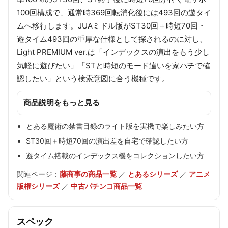
100回構成で、通常時369回転消化後には493回の遊タイ
ムへ移行します。JUAミドル版がST30回＋時短70回・
遊タイム493回の重厚な仕様として探されるのに対し、
Light PREMIUM ver.は「インデックスの演出をもう少し
気軽に遊びたい」「STと時短のモード違いを家パチで確
認したい」という検索意図に合う機種です。
商品説明をもっと見る
とある魔術の禁書目録のライト版を実機で楽しみたい方
ST30回＋時短70回の演出差を自宅で確認したい方
遊タイム搭載のインデックス機をコレクションしたい方
関連ページ：
藤商事の商品一覧
／
とあるシリーズ
／
アニメ
版権シリーズ
／
中古パチンコ商品一覧
スペック