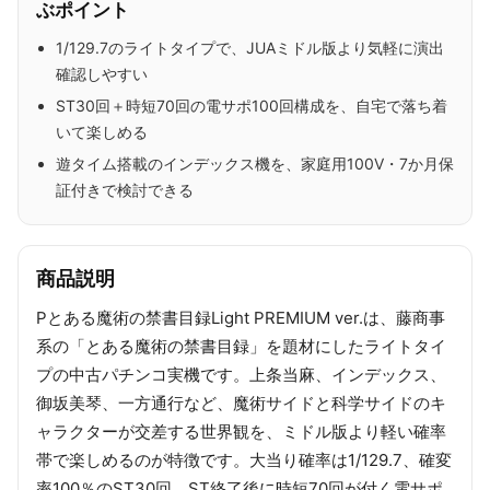
ぶポイント
1/129.7のライトタイプで、JUAミドル版より気軽に演出
確認しやすい
ST30回＋時短70回の電サポ100回構成を、自宅で落ち着
いて楽しめる
遊タイム搭載のインデックス機を、家庭用100V・7か月保
証付きで検討できる
商品説明
Pとある魔術の禁書目録Light PREMIUM ver.は、藤商事
系の「とある魔術の禁書目録」を題材にしたライトタイ
プの中古パチンコ実機です。上条当麻、インデックス、
御坂美琴、一方通行など、魔術サイドと科学サイドのキ
ャラクターが交差する世界観を、ミドル版より軽い確率
帯で楽しめるのが特徴です。大当り確率は1/129.7、確変
率100％のST30回、ST終了後に時短70回が付く電サポ