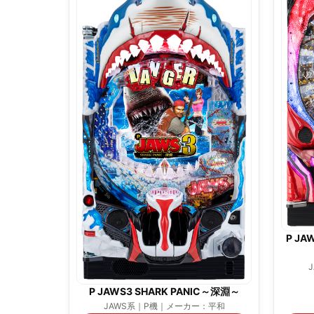
P JA
P JAWS3 SHARK PANIC～深淵～
JAWS系｜P機｜メーカー：平和