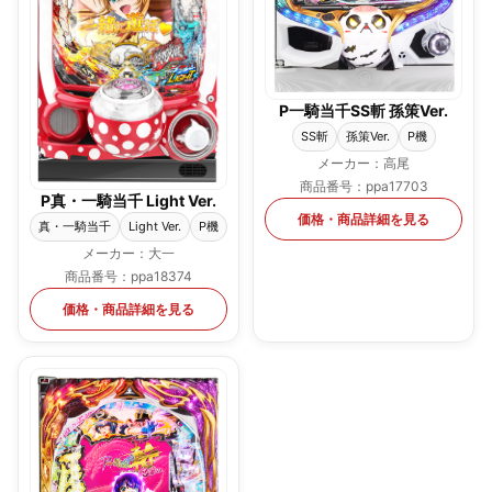
P一騎当千SS斬 孫策Ver.
SS斬
孫策Ver.
P機
メーカー：高尾
商品番号：ppa17703
P真・一騎当千 Light Ver.
価格・商品詳細を見る
真・一騎当千
Light Ver.
P機
メーカー：大一
商品番号：ppa18374
価格・商品詳細を見る