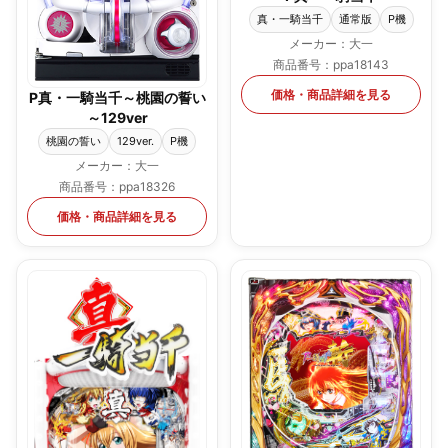
真・一騎当千
通常版
P機
メーカー：大一
商品番号：ppa18143
価格・商品詳細を見る
P真・一騎当千～桃園の誓い
～129ver
桃園の誓い
129ver.
P機
メーカー：大一
商品番号：ppa18326
価格・商品詳細を見る