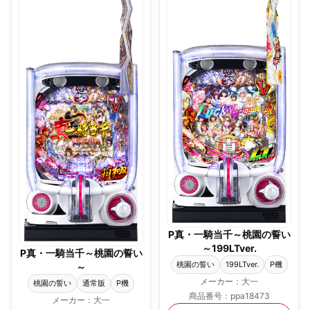
P真・一騎当千～桃園の誓い
～199LTver.
P真・一騎当千～桃園の誓い
桃園の誓い
199LTver.
P機
～
メーカー：大一
桃園の誓い
通常版
P機
商品番号：ppa18473
メーカー：大一