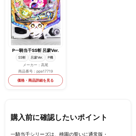
P一騎当千SS斬 呂蒙Ver.
SS斬
呂蒙Ver.
P機
メーカー：高尾
商品番号：ppa17719
価格・商品詳細を見る
購入前に確認したいポイント
一騎当千シリーズは、桃園の誓いに通常版・