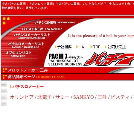
中古パチスロ販売（中古スロット販売）中古パチンコ販売、のことならパチ７!! 中古スロット台
他各種取り扱い、販売しています。
スロットメーカー 三共
商品詳細ページ
COMMODITY NAME
パチスロメーカー
.
オリンピア
/
北電子
/
サミー
/
SANKYO
/
三洋
/
ビスティ
/