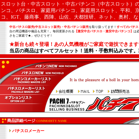
スロット台・中古スロット・中古パチンコ（中古スロット）の
ンコ、パチスロ、家庭用パチンコ、家庭用スロット、平和、
コ、IGT、藤商事、西陣、山佐、大都技研、ネット、奥村、
中古パチスロ販売(中古スロット販売)・中古パチンコ販売
を取り扱ってます！
すべてのパチス
台の周辺機器や備品も充実！。毎回更新される
【激安中古パチスロ・激安中古パチンコ】
は
さをご家庭で★」ぜひどうぞ！
.
★新台も続々登場！あの人気機種がご家庭で遊技できます
当店の商品はすべてフルセット！送料・手数料込みです。
商品詳細ページ
COMMODITY NAME
パチスロメーカー