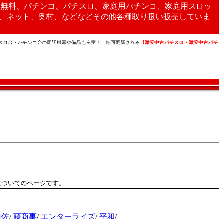
料無料、パチンコ、パチスロ、家庭用パチンコ、家庭用スロッ
研、ネット、奥村、などなどその他各種取り扱い販売していま
スロ台・パチンコ台の周辺機器や備品も充実！。毎回更新される
【激安中古パチスロ・激安中古パチ
についてのページです。
山佐
/
藤商事
/
エンターライズ
/
平和
/