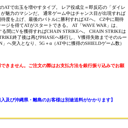
枚のATで出玉を増やすタイプ。 レア役成立＝即反応の「ダイレ
が魅力のマシンだ。 通常ゲーム中はチャンス目が出現すれば
えて期待度を上げ、最後のバトルに勝利すればATへ。 CZ中に期待
ジを得てATがスタートできる。 AT「WAVE WAR」は、
る間にVを獲得すればCHAIN STRIKEへ。 CHAIN STRIKEは
TRIKE終了後は再びPHASEへ移行し、V獲得失敗までそのルー
N」へ突入となり、5G＋α（AT中に獲得のSHIELDゲーム数）
用できません。ご注文の際はお支払方法を銀行振り込みでお願
購入及び沖縄県・離島のお客様は別途送料がかかります】