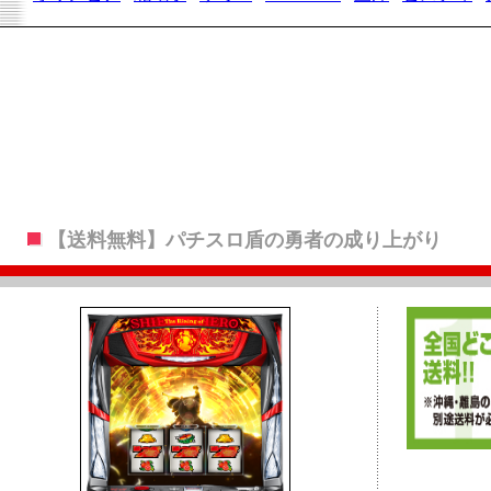
【送料無料】パチスロ盾の勇者の成り上がり