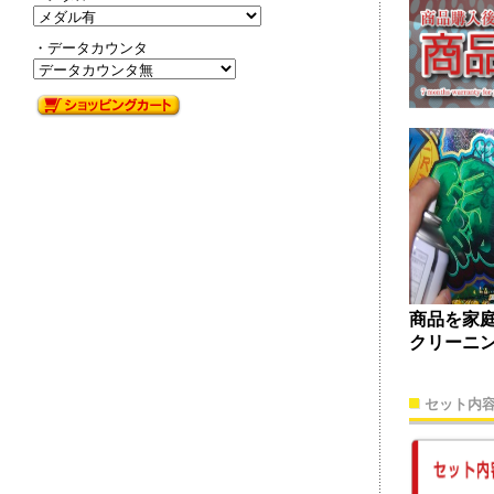
・データカウンタ
商品を家
クリーニ
セット内