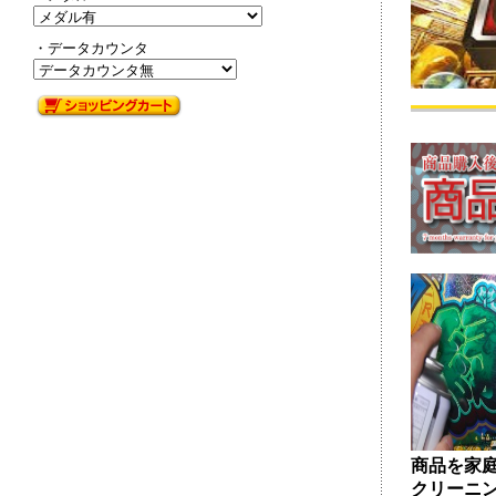
・データカウンタ
商品を家
クリーニ