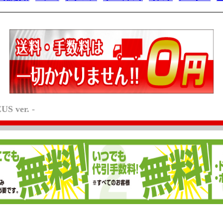
er. -