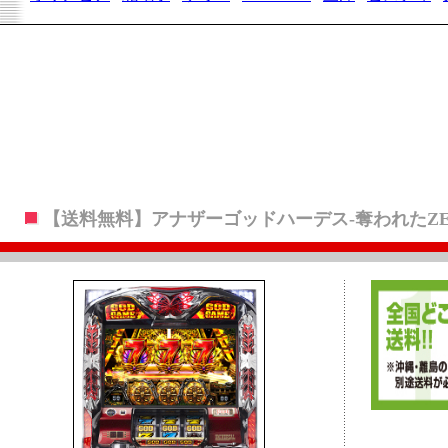
【送料無料】アナザーゴッドハーデス-奪われたZEUS v