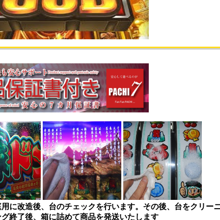
庭用に改造後、台のチェックを行います。その後、台をクリー
ング終了後、箱に詰めて商品を発送いたします