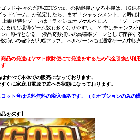
ゴッド-神々の系譜-ZEUS ver.』の後継機となる本機は、1G
「ゴッドゲーム」が確定したら、まず「ジャッジメント」と呼ば
。 上乗せ特化ゾーンは「ラッシュオブケルベロス」、「ゾーン
になるほど獲得ゲーム数も多くなりやすい。 AT中はチャンス
ンに移行となる。 液晶奇数揃いの高確率ゾーンとして存在するのが
奇数揃いの確率が大幅アップ。 ヘルゾーンには通常ゲーム中以
ト商品の発送はヤマト家財便にて発送をするため代金引換が利
ます
品はすべて本体での販売になっております。
後すぐに家庭用電源で遊べる状態になっております。
スロット台は送料無料の税込価格です。（※オプションのみの
商品を探す】