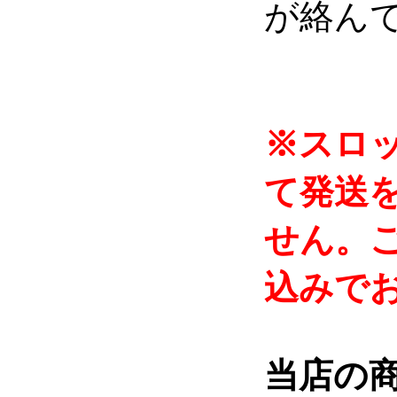
が絡ん
※スロ
て発送
せん。
込みで
当店の