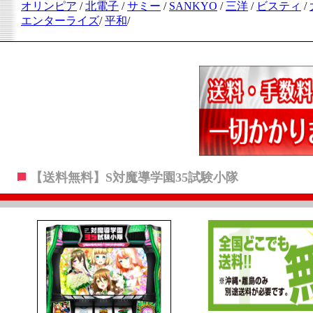
.
オリンピア
/
北電子
/
サミー
/
SANKYO
/
三洋
/
ビスティ
/
エンターライズ
/
平和
/
【送料無料】S対魔導学園35試験小隊