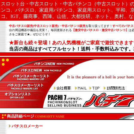
スロット台・中古スロット・中古パチンコ（中古スロット）の
ンコ、パチスロ、家庭用パチンコ、家庭用スロット、平和、
コ、IGT、藤商事、西陣、山佐、大都技研、ネット、奥村、
中古パチスロ販売(中古スロット販売)・中古パチンコ販売
を取り扱ってます！
すべてのパチス
台の周辺機器や備品も充実！。毎回更新される
【激安中古パチスロ・激安中古パチンコ】
は
さをご家庭で★」ぜひどうぞ！
.
★新台も続々登場！あの人気機種がご家庭で遊技できます
当店の商品はすべてフルセット！送料・手数料込みです。
商品詳細ページ
COMMODITY NAME
パチスロメーカー