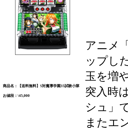
アニメ「
ップした
玉を増や
商品名：【送料無料】S対魔導学園35試験小隊
突入時
お値段：\45,000
シュ」
またエ