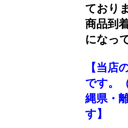
ており
商品到
になっ
【当店
です。
縄県・
す】