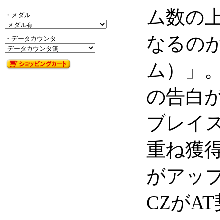
ム数の上
・メダル
なるの
・データカウンタ
ム）」。
の告白
ブレイ
重ね獲
がアッ
CZがA