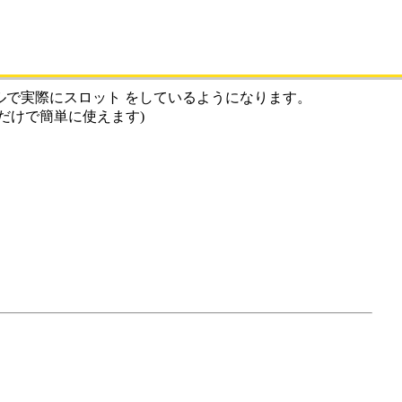
ルで実際にスロット をしているようになります。
だけで簡単に使えます)