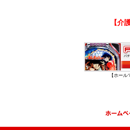
【介
【ホール