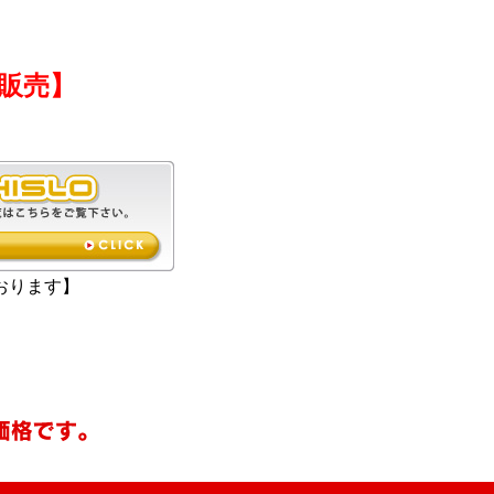
販売】
おります】