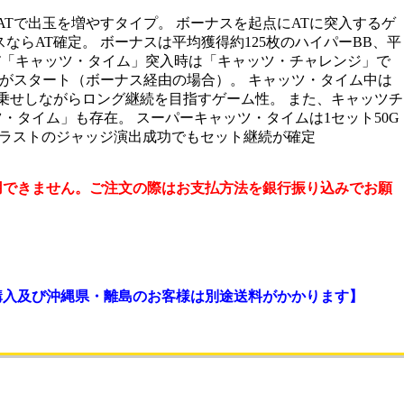
のATで出玉を増やすタイプ。 ボーナスを起点にATに突入するゲ
らAT確定。 ボーナスは平均獲得約125枚のハイパーBB、平
 AT「キャッツ・タイム」突入時は「キャッツ・チャレンジ」で
Tがスタート（ボーナス経由の場合）。 キャッツ・タイム中は
上乗せしながらロング継続を目指すゲーム性。 また、キャッツチ
・タイム」も存在。 スーパーキャッツ・タイムは1セット50G
、ラストのジャッジ演出成功でもセット継続が確定
用できません。ご注文の際はお支払方法を銀行振り込みでお願
購入及び沖縄県・離島のお客様は別途送料がかかります】