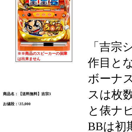
「吉宗
※※商品のスピーカーの保障
作目とな
は出来ません
ボーナ
スは枚数
商品名：【送料無料】吉宗3
お値段：\35,000
と俵ナビ
BBは初