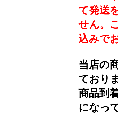
て発送
せん。
込みで
当店の
ており
商品到
になっ