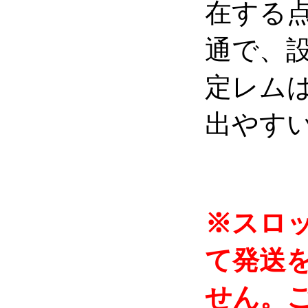
在する点
通で、
定レムは
出やす
※スロ
て発送
せん。