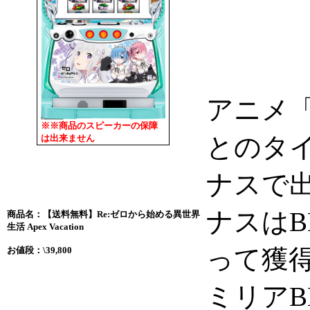
アニメ「
※※商品のスピーカーの保障
とのタ
は出来ません
ナスで出
ナスはB
商品名：【送料無料】Re:ゼロから始める異世界
生活 Apex Vacation
って獲得
お値段：\39,800
ミリアB