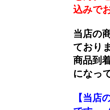
込みで
当店の
ており
商品到
になっ
【当店