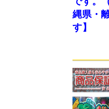
です。
縄県・
す】