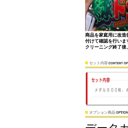
商品を家庭用に改造
付けて確認を行いま
クリーニング終了後
セット内容
オプション商品