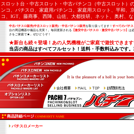
スロット台・中古スロット・中古パチンコ（中古スロット）の
ンコ、パチスロ、家庭用パチンコ、家庭用スロット、平和、
コ、IGT、藤商事、西陣、山佐、大都技研、ネット、奥村、
中古パチスロ販売(中古スロット販売)・中古パチンコ販売
を取り扱ってます！
すべてのパチス
台の周辺機器や備品も充実！。毎回更新される
【激安中古パチスロ・激安中古パチンコ】
は
さをご家庭で★」ぜひどうぞ！
.
★新台も続々登場！あの人気機種がご家庭で遊技できます
当店の商品はすべてフルセット！送料・手数料込みです。
商品詳細ページ
COMMODITY NAME
パチスロメーカー