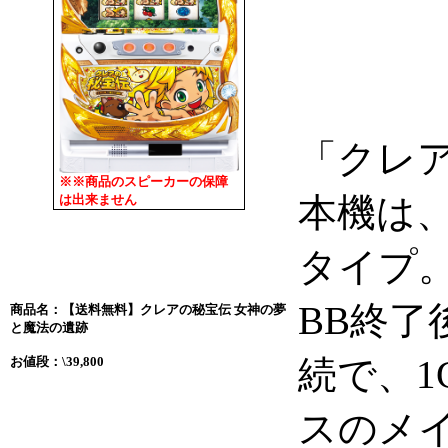
「クレ
※※商品のスピーカーの保障
本機は
は出来ません
タイプ。
BB終了
商品名：【送料無料】クレアの秘宝伝 女神の夢
と魔法の遺跡
続で、1
お値段：\39,800
スのメ