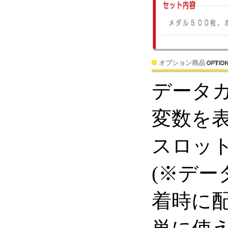
オプション商品
データ
変数を
スロッ
(※デ
着時に