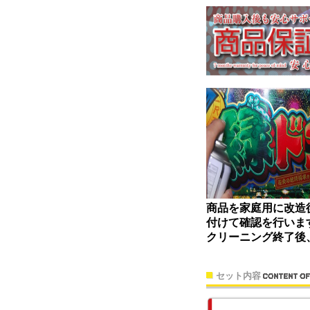
商品を家庭用に改造
付けて確認を行いま
クリーニング終了後
セット内容