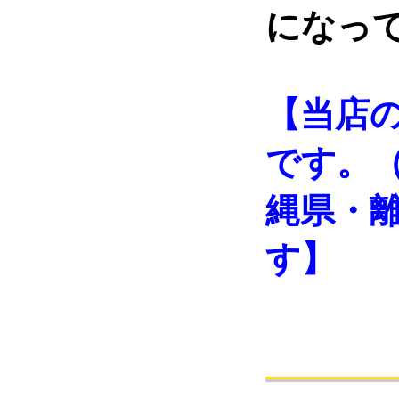
になっ
【当店
です。
縄県・
す】