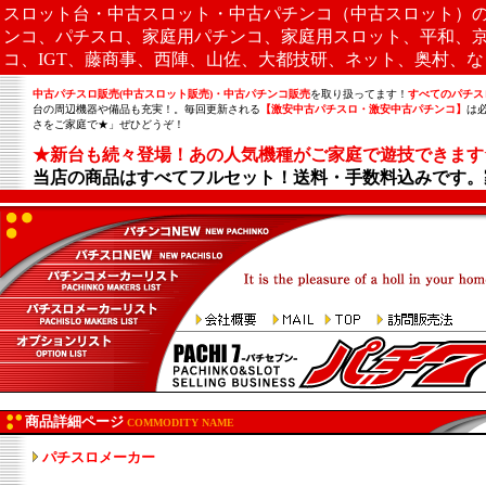
スロット台・中古スロット・中古パチンコ（中古スロット）の
ンコ、パチスロ、家庭用パチンコ、家庭用スロット、平和、
コ、IGT、藤商事、西陣、山佐、大都技研、ネット、奥村、
中古パチスロ販売(中古スロット販売)・中古パチンコ販売
を取り扱ってます！
すべてのパチス
台の周辺機器や備品も充実！。毎回更新される
【激安中古パチスロ・激安中古パチンコ】
は
さをご家庭で★」ぜひどうぞ！
.
★新台も続々登場！あの人気機種がご家庭で遊技できます
当店の商品はすべてフルセット！送料・手数料込みです。
商品詳細ページ
COMMODITY NAME
パチスロメーカー