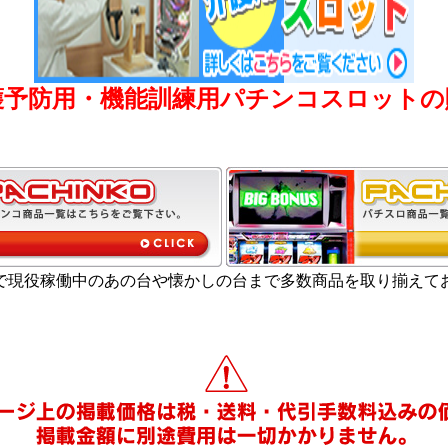
護予防用・機能訓練用パチンコスロットの
で現役稼働中のあの台や懐かしの台まで多数商品を取り揃えて