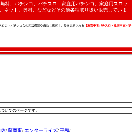
料無料、パチンコ、パチスロ、家庭用パチンコ、家庭用スロッ
研、ネット、奥村、などなどその他各種取り扱い販売していま
スロ台・パチンコ台の周辺機器や備品も充実！。毎回更新される
【激安中古パチスロ・激安中古パチ
についてのページです。
山佐
/
藤商事
/
エンターライズ
/
平和
/