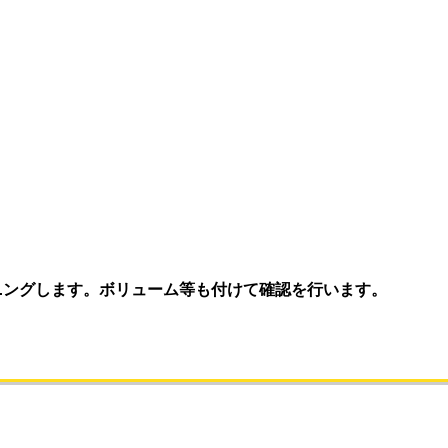
ニングします。ボリューム等も付けて確認を行います。