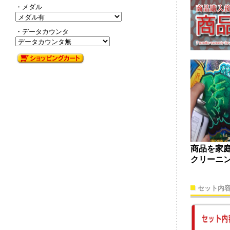
・メダル
・データカウンタ
商品を家
クリーニ
セット内